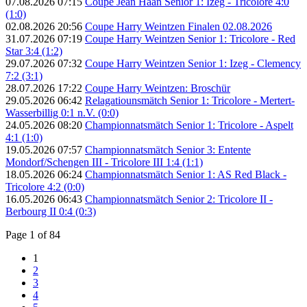
07.08.2026 07:15
Coupe Jean Haan Senior 1: Izeg - Tricolore 4:0
(1:0)
02.08.2026 20:56
Coupe Harry Weintzen Finalen 02.08.2026
31.07.2026 07:19
Coupe Harry Weintzen Senior 1: Tricolore - Red
Star 3:4 (1:2)
29.07.2026 07:32
Coupe Harry Weintzen Senior 1: Izeg - Clemency
7:2 (3:1)
28.07.2026 17:22
Coupe Harry Weintzen: Broschür
29.05.2026 06:42
Relagatiounsmätch Senior 1: Tricolore - Mertert-
Wasserbillig 0:1 n.V. (0:0)
24.05.2026 08:20
Championnatsmätch Senior 1: Tricolore - Aspelt
4:1 (1:0)
19.05.2026 07:57
Championnatsmätch Senior 3: Entente
Mondorf/Schengen III - Tricolore III 1:4 (1:1)
18.05.2026 06:24
Championnatsmätch Senior 1: AS Red Black -
Tricolore 4:2 (0:0)
16.05.2026 06:43
Championnatsmätch Senior 2: Tricolore II -
Berbourg II 0:4 (0:3)
Page 1 of 84
1
2
3
4