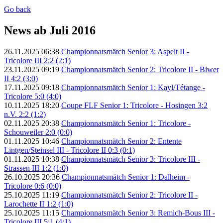
Go back
News ab Juli 2016
26.11.2025 06:38
Championnatsmätch Senior 3: Aspelt II -
Tricolore III 2:2 (2:1)
23.11.2025 09:19
Championnatsmätch Senior 2: Tricolore II - Biwer
II 4:2 (3:0)
17.11.2025 09:18
Championnatsmätch Senior 1: Kayl/Tétange -
Tricolore 5:0 (4:0)
10.11.2025 18:20
Coupe FLF Senior 1: Tricolore - Hosingen 3:2
n.V. 2:2 (1:2)
02.11.2025 20:38
Championnatsmätch Senior 1: Tricolore -
Schouweiler 2:0 (0:0)
01.11.2025 10:46
Championnatsmätch Senior 2: Entente
Lintgen/Steinsel III - Tricolore II 0:3 (0:1)
01.11.2025 10:38
Championnatsmätch Senior 3: Tricolore III -
Strassen III 1:2 (1:0)
26.10.2025 20:36
Championnatsmätch Senior 1: Dalheim -
Tricolore 0:6 (0:0)
25.10.2025 11:19
Championnatsmätch Senior 2: Tricolore II -
Larochette II 1:2 (1:0)
25.10.2025 11:15
Championnatsmätch Senior 3: Remich-Bous III -
Tricolore III 5:1 (4:1)