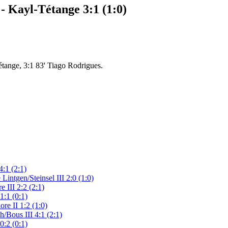
- Kayl-Tétange 3:1 (1:0)
étange, 3:1 83' Tiago Rodrigues.
:1 (2:1)
Lintgen/Steinsel III 2:0 (1:0)
 III 2:2 (2:1)
1:1 (0:1)
re II 1:2 (1:0)
/Bous III 4:1 (2:1)
0:2 (0:1)