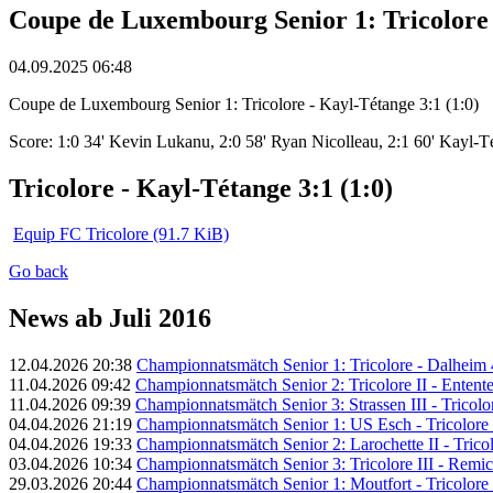
Coupe de Luxembourg Senior 1: Tricolore 
04.09.2025 06:48
Coupe de Luxembourg Senior 1: Tricolore - Kayl-Tétange 3:1 (1:0)
Score: 1:0 34' Kevin Lukanu, 2:0 58' Ryan Nicolleau, 2:1 60' Kayl-T
Tricolore - Kayl-Tétange 3:1 (1:0)
Equip FC Tricolore
(91.7 KiB)
Go back
News ab Juli 2016
12.04.2026 20:38
Championnatsmätch Senior 1: Tricolore - Dalheim 4
11.04.2026 09:42
Championnatsmätch Senior 2: Tricolore II - Entente 
11.04.2026 09:39
Championnatsmätch Senior 3: Strassen III - Tricolore
04.04.2026 21:19
Championnatsmätch Senior 1: US Esch - Tricolore 
04.04.2026 19:33
Championnatsmätch Senior 2: Larochette II - Tricolo
03.04.2026 10:34
Championnatsmätch Senior 3: Tricolore III - Remich
29.03.2026 20:44
Championnatsmätch Senior 1: Moutfort - Tricolore 