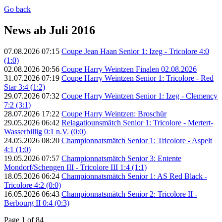
Go back
News ab Juli 2016
07.08.2026 07:15
Coupe Jean Haan Senior 1: Izeg - Tricolore 4:0
(1:0)
02.08.2026 20:56
Coupe Harry Weintzen Finalen 02.08.2026
31.07.2026 07:19
Coupe Harry Weintzen Senior 1: Tricolore - Red
Star 3:4 (1:2)
29.07.2026 07:32
Coupe Harry Weintzen Senior 1: Izeg - Clemency
7:2 (3:1)
28.07.2026 17:22
Coupe Harry Weintzen: Broschür
29.05.2026 06:42
Relagatiounsmätch Senior 1: Tricolore - Mertert-
Wasserbillig 0:1 n.V. (0:0)
24.05.2026 08:20
Championnatsmätch Senior 1: Tricolore - Aspelt
4:1 (1:0)
19.05.2026 07:57
Championnatsmätch Senior 3: Entente
Mondorf/Schengen III - Tricolore III 1:4 (1:1)
18.05.2026 06:24
Championnatsmätch Senior 1: AS Red Black -
Tricolore 4:2 (0:0)
16.05.2026 06:43
Championnatsmätch Senior 2: Tricolore II -
Berbourg II 0:4 (0:3)
Page 1 of 84