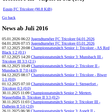
Equip FC Tricolore
(90.8 KiB)
Go back
News ab Juli 2016
05.01.2026 06:22
Jugendturnéier FC Tricolore 04.01.2026
04.01.2026 07:15
Jugendturnéier FC Tricolore 03.01.2026
07.12.2025 20:08
Championnatsmätch Senior 1: Tricolore - AS Red
Black 1:2 (0:1)
07.12.2025 14:20
Championnatsmätch Senior 3: Munsbach III -
Tricolore III 3:3 (2:1)
06.12.2025 10:49
Championnatsmätch Senior 2: Tricolore II -
Munsbach II 7:0 (4:0)
04.12.2025 08:17
Championnatsmätch Senior 1: Tricolore - Biwer
1:1 (0:0)
01.12.2025 07:10
Championnatsmätch Senior 1: Stengefort -
Tricolore 0:3 (0:0)
30.11.2025 11:09
Championnatsmätch Senior 2: Mertert-
Wasserbillig II- Tricolore II 3:3 (0:2)
30.11.2025 11:03
Championnatsmätch Senior 3: Tricolore III -
Dalheim II 5:0 (2:0)
26.11.2025 06:38
Championnatsmätch Senior 3: Aspelt II -