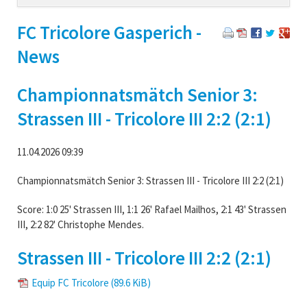
navigation
FC Tricolore Gasperich -
News
Championnatsmätch Senior 3:
Strassen III - Tricolore III 2:2 (2:1)
11.04.2026 09:39
Championnatsmätch Senior 3: Strassen III - Tricolore III 2:2 (2:1)
Score: 1:0 25' Strassen III, 1:1 26' Rafael Mailhos, 2:1 43' Strassen
III, 2:2 82' Christophe Mendes.
Strassen III - Tricolore III 2:2 (2:1)
Equip FC Tricolore
(89.6 KiB)