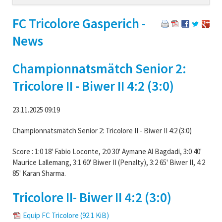
navigation
FC Tricolore Gasperich -
News
Championnatsmätch Senior 2:
Tricolore II - Biwer II 4:2 (3:0)
23.11.2025 09:19
Championnatsmätch Senior 2: Tricolore II - Biwer II 4:2 (3:0)
Score : 1:0 18' Fabio Loconte, 2:0 30' Aymane Al Bagdadi, 3:0 40'
Maurice Lallemang, 3:1 60' Biwer II (Penalty), 3:2 65' Biwer II, 4:2
85' Karan Sharma.
Tricolore II- Biwer II 4:2 (3:0)
Equip FC Tricolore
(92.1 KiB)