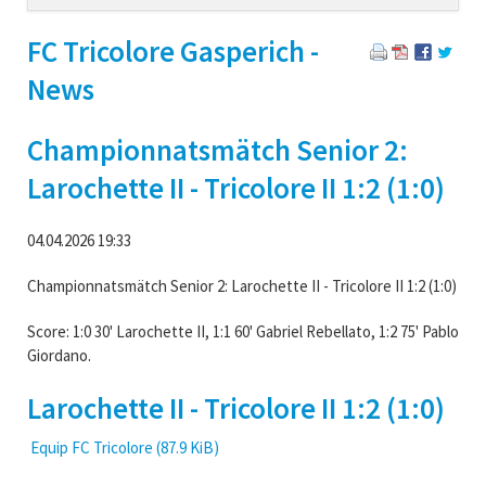
navigation
FC Tricolore Gasperich -
News
Championnatsmätch Senior 2:
Larochette II - Tricolore II 1:2 (1:0)
04.04.2026 19:33
Championnatsmätch Senior 2: Larochette II - Tricolore II 1:2 (1:0)
Score: 1:0 30' Larochette II, 1:1 60' Gabriel Rebellato, 1:2 75' Pablo
Giordano.
Larochette II - Tricolore II 1:2 (1:0)
Equip FC Tricolore
(87.9 KiB)