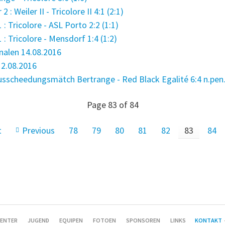
 Weiler II - Tricolore II 4:1 (2:1)
: Tricolore - ASL Porto 2:2 (1:1)
: Tricolore - Mensdorf 1:4 (1:2)
nalen 14.08.2016
12.08.2016
scheedungsmätch Bertrange - Red Black Egalité 6:4 n.pen. 
Page 83 of 84
t
Previous
78
79
80
81
82
83
84
ENTER
JUGEND
EQUIPEN
FOTOEN
SPONSOREN
LINKS
KONTAKT
-