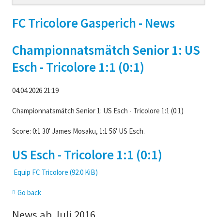
navigation
FC Tricolore Gasperich - News
Championnatsmätch Senior 1: US
Esch - Tricolore 1:1 (0:1)
04.04.2026 21:19
Championnatsmätch Senior 1: US Esch - Tricolore 1:1 (0:1)
Score: 0:1 30' James Mosaku, 1:1 56' US Esch.
US Esch - Tricolore 1:1 (0:1)
Equip FC Tricolore
(92.0 KiB)
Go back
News ab Juli 2016