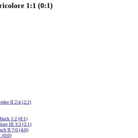
colore 1:1 (0:1)
ler II 2:4 (2:2)
lack 1:2 (0:1)
re III 3:3 (2:1)
ch II 7:0 (4:0)
 (0:0)