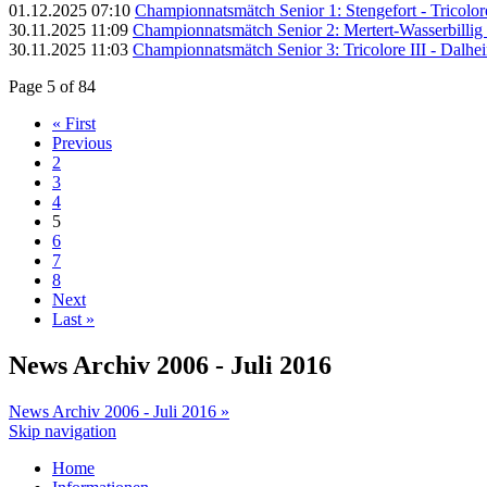
01.12.2025 07:10
Championnatsmätch Senior 1: Stengefort - Tricolore
30.11.2025 11:09
Championnatsmätch Senior 2: Mertert-Wasserbillig II
30.11.2025 11:03
Championnatsmätch Senior 3: Tricolore III - Dalheim
Page 5 of 84
« First
Previous
2
3
4
5
6
7
8
Next
Last »
News Archiv 2006 - Juli 2016
News Archiv 2006 - Juli 2016 »
Skip navigation
Home