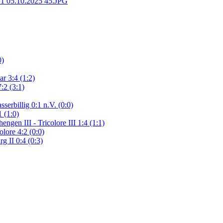
0)
r 3:4 (1:2)
:2 (3:1)
serbillig 0:1 n.V. (0:0)
 (1:0)
gen III - Tricolore III 1:4 (1:1)
lore 4:2 (0:0)
g II 0:4 (0:3)