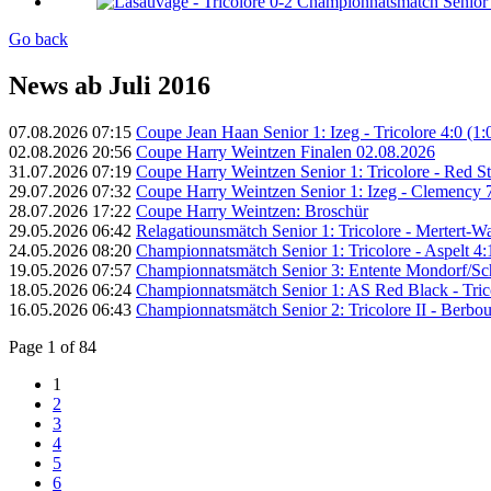
Go back
News ab Juli 2016
07.08.2026 07:15
Coupe Jean Haan Senior 1: Izeg - Tricolore 4:0 (1:
02.08.2026 20:56
Coupe Harry Weintzen Finalen 02.08.2026
31.07.2026 07:19
Coupe Harry Weintzen Senior 1: Tricolore - Red Sta
29.07.2026 07:32
Coupe Harry Weintzen Senior 1: Izeg - Clemency 7
28.07.2026 17:22
Coupe Harry Weintzen: Broschür
29.05.2026 06:42
Relagatiounsmätch Senior 1: Tricolore - Mertert-Was
24.05.2026 08:20
Championnatsmätch Senior 1: Tricolore - Aspelt 4:1
19.05.2026 07:57
Championnatsmätch Senior 3: Entente Mondorf/Schen
18.05.2026 06:24
Championnatsmätch Senior 1: AS Red Black - Trico
16.05.2026 06:43
Championnatsmätch Senior 2: Tricolore II - Berbour
Page 1 of 84
1
2
3
4
5
6