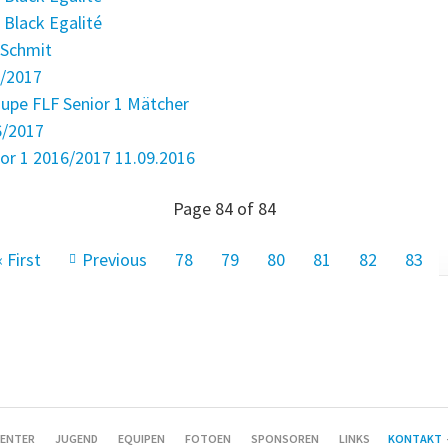
Black Egalité
 Schmit
6/2017
upe FLF Senior 1 Mätcher
6/2017
r 1 2016/2017 11.09.2016
Page 84 of 84
« First
Previous
78
79
80
81
82
83
ENTER
JUGEND
EQUIPEN
FOTOEN
SPONSOREN
LINKS
KONTAKT
-