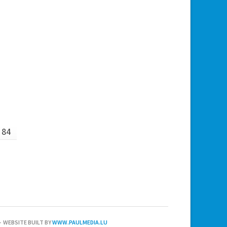
84
 WEBSITE BUILT BY
WWW.PAULMEDIA.LU