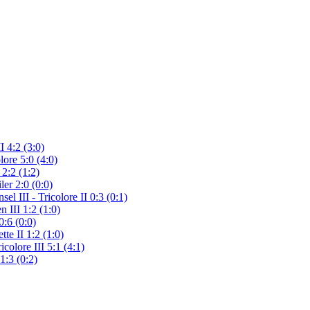
I 4:2 (3:0)
ore 5:0 (4:0)
2:2 (1:2)
er 2:0 (0:0)
l III - Tricolore II 0:3 (0:1)
 III 1:2 (1:0)
:6 (0:0)
te II 1:2 (1:0)
olore III 5:1 (4:1)
1:3 (0:2)