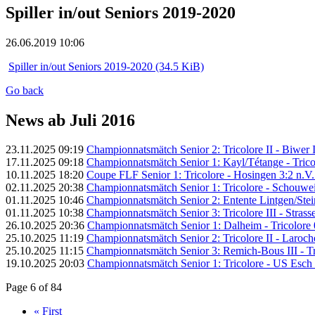
Spiller in/out Seniors 2019-2020
26.06.2019 10:06
Spiller in/out Seniors 2019-2020
(34.5 KiB)
Go back
News ab Juli 2016
23.11.2025 09:19
Championnatsmätch Senior 2: Tricolore II - Biwer I
17.11.2025 09:18
Championnatsmätch Senior 1: Kayl/Tétange - Tricol
10.11.2025 18:20
Coupe FLF Senior 1: Tricolore - Hosingen 3:2 n.V. 
02.11.2025 20:38
Championnatsmätch Senior 1: Tricolore - Schouweil
01.11.2025 10:46
Championnatsmätch Senior 2: Entente Lintgen/Steinse
01.11.2025 10:38
Championnatsmätch Senior 3: Tricolore III - Strassen
26.10.2025 20:36
Championnatsmätch Senior 1: Dalheim - Tricolore 0
25.10.2025 11:19
Championnatsmätch Senior 2: Tricolore II - Larochet
25.10.2025 11:15
Championnatsmätch Senior 3: Remich-Bous III - Tric
19.10.2025 20:03
Championnatsmätch Senior 1: Tricolore - US Esch 
Page 6 of 84
« First