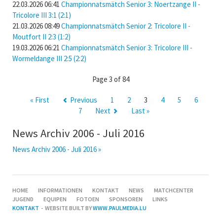
22.03.2026 06:41
Championnatsmätch Senior 3: Noertzange II -
Tricolore III 3:1 (2:1)
21.03.2026 08:49
Championnatsmätch Senior 2: Tricolore II -
Moutfort II 2:3 (1:2)
19.03.2026 06:21
Championnatsmätch Senior 3: Tricolore III -
Wormeldange III 2:5 (2:2)
Page 3 of 84
« First
Previous
1
2
3
4
5
6
7
Next
Last »
News Archiv 2006 - Juli 2016
News Archiv 2006 - Juli 2016 »
SKIP
HOME
INFORMATIONEN
KONTAKT
NEWS
MATCHCENTER
NAVIGATION
JUGEND
EQUIPEN
FOTOEN
SPONSOREN
LINKS
KONTAKT
- WEBSITE BUILT BY
WWW.PAULMEDIA.LU