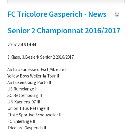
navigation
FC Tricolore Gasperich - News
Senior 2 Championnat 2016/2017
20.07.2016 14:44
3.Klass, 3.Bezierk Senior 2 2016/2017 :
AS La Jeunesse d’Esch/Alzette II
Yellow Boys Weiler-la-Tour II
AS Luxembourg Porto II
US Rumelange III
SC Bettembourg II
UN Kaerjeng 97 III
Union Titus Pétange II
Etoile Sportive Schouweiler II
FC Ehlerange II
Tricolore Gasperich II