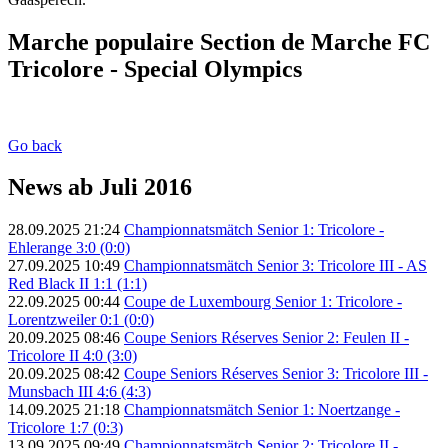
Marche populaire Section de Marche FC
Tricolore - Special Olympics
Go back
News ab Juli 2016
28.09.2025 21:24
Championnatsmätch Senior 1: Tricolore -
Ehlerange 3:0 (0:0)
27.09.2025 10:49
Championnatsmätch Senior 3: Tricolore III - AS
Red Black II 1:1 (1:1)
22.09.2025 00:44
Coupe de Luxembourg Senior 1: Tricolore -
Lorentzweiler 0:1 (0:0)
20.09.2025 08:46
Coupe Seniors Réserves Senior 2: Feulen II -
Tricolore II 4:0 (3:0)
20.09.2025 08:42
Coupe Seniors Réserves Senior 3: Tricolore III -
Munsbach III 4:6 (4:3)
14.09.2025 21:18
Championnatsmätch Senior 1: Noertzange -
Tricolore 1:7 (0:3)
13.09.2025 09:49
Championnatsmätch Senior 2: Tricolore II -