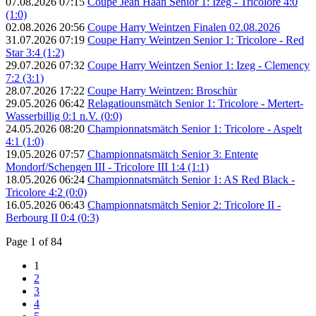
07.08.2026 07:15
Coupe Jean Haan Senior 1: Izeg - Tricolore 4:0
(1:0)
02.08.2026 20:56
Coupe Harry Weintzen Finalen 02.08.2026
31.07.2026 07:19
Coupe Harry Weintzen Senior 1: Tricolore - Red
Star 3:4 (1:2)
29.07.2026 07:32
Coupe Harry Weintzen Senior 1: Izeg - Clemency
7:2 (3:1)
28.07.2026 17:22
Coupe Harry Weintzen: Broschür
29.05.2026 06:42
Relagatiounsmätch Senior 1: Tricolore - Mertert-
Wasserbillig 0:1 n.V. (0:0)
24.05.2026 08:20
Championnatsmätch Senior 1: Tricolore - Aspelt
4:1 (1:0)
19.05.2026 07:57
Championnatsmätch Senior 3: Entente
Mondorf/Schengen III - Tricolore III 1:4 (1:1)
18.05.2026 06:24
Championnatsmätch Senior 1: AS Red Black -
Tricolore 4:2 (0:0)
16.05.2026 06:43
Championnatsmätch Senior 2: Tricolore II -
Berbourg II 0:4 (0:3)
Page 1 of 84
1
2
3
4