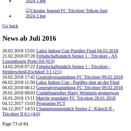
Go back
News ab Juli 2016
26.02.2018 15:01
Lalux Indoor Cup Pupilles Final 04.03.2018
21.02.2018 07:20
Frëndschaftsmätch Senior 1 : Tricolore - AS
Luxembourg Porto 0:6 (0:3)
14.02.2018 07:22
Frëndschaftsmätch Senior 1 : Tricolore -
Heiderscheid-Eschdorf 3:1 (2:1)
10.02.2018 17:42
Generalversammlung FC Tricolore 09.02.2018
06.02.2018 11:50
Lalux Indoor Cup : Pupilles sinn an der Final
06.02.2018 06:12
Generalversammlung FC Tricolore 09.02.2018
29.01.2018 09:03
Comitésmember Harry Weintzen gestuerwen
16.01.2018 15:11
Marche populaire FC Tricolore 28.01.2018
04.12.2017 15:03
Programm FCT
04.12.2017 14:53
Championnatsmätch Senior 2 : Käerch II -
Tricolore II 6:1 (4:0)
Page 73 of 84