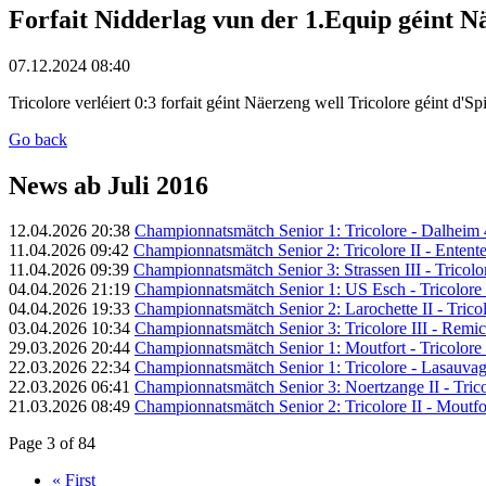
Forfait Nidderlag vun der 1.Equip géint N
07.12.2024 08:40
Tricolore verléiert 0:3 forfait géint Näerzeng well Tricolore géint d'
Go back
News ab Juli 2016
12.04.2026 20:38
Championnatsmätch Senior 1: Tricolore - Dalheim 4
11.04.2026 09:42
Championnatsmätch Senior 2: Tricolore II - Entente 
11.04.2026 09:39
Championnatsmätch Senior 3: Strassen III - Tricolore
04.04.2026 21:19
Championnatsmätch Senior 1: US Esch - Tricolore 
04.04.2026 19:33
Championnatsmätch Senior 2: Larochette II - Tricolo
03.04.2026 10:34
Championnatsmätch Senior 3: Tricolore III - Remich
29.03.2026 20:44
Championnatsmätch Senior 1: Moutfort - Tricolore 
22.03.2026 22:34
Championnatsmätch Senior 1: Tricolore - Lasauvage
22.03.2026 06:41
Championnatsmätch Senior 3: Noertzange II - Tricol
21.03.2026 08:49
Championnatsmätch Senior 2: Tricolore II - Moutfort
Page 3 of 84
« First