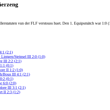
äerzeng
Spillerstatuten vun der FLF verstouss huet. Den 1. Equipsmätch war 1:0 (1
:1 (2:1)
Lintgen/Steinsel III 2:0 (1:0)
 III 2:2 (2:1)
1:1 (0:1)
re II 1:2 (1:0)
/Bous III 4:1 (2:1)
0:2 (0:1)
 6:0 (2:0)
ore III 3:1 (2:1)
 II 2:3 (1:2)