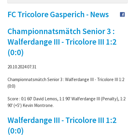
navigation
FC Tricolore Gasperich - News
Championnatsmätch Senior 3 :
Walferdange III - Tricolore III 1:2
(0:0)
20.10.2024 07:31
Championnatsmätch Senior 3 : Walferdange III - Tricolore III 1:2
(0:0)
Score : 0:1 60' David Lemos, 1:1 90' Walferdange III (Penalty), 1:2
90' (+5') Kevin Montrone.
Walferdange III - Tricolore III 1:2
(0:0)