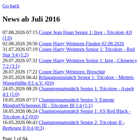
Go back
News ab Juli 2016
07.08.2026 07:15
Coupe Jean Haan Senior 1: Izeg - Tricolore 4:0
(1:0)
02.08.2026 20:56
Coupe Harry Weintzen Finalen 02.08.2026
31.07.2026 07:19
Coupe Harry Weintzen Senior 1: Tricolore - Red
Star 3:4 (1:2)
29.07.2026 07:32
Coupe Harry Weintzen Senior 1: Izeg - Clemency
7:2 (3:1)
28.07.2026 17:22
Coupe Harry Weintzen: Broschür
29.05.2026 06:42
Relagatiounsmätch Senior 1: Tricolore - Mertert-
Wasserbillig 0:1 n.V. (0:0)
24.05.2026 08:20
Championnatsmätch Senior 1: Tricolore - Aspelt
4:1 (1:0)
19.05.2026 07:57
Championnatsmätch Senior 3: Entente
Mondorf/Schengen III - Tricolore III 1:4 (1:1)
18.05.2026 06:24
Championnatsmätch Senior 1: AS Red Black -
Tricolore 4:2 (0:0)
16.05.2026 06:43
Championnatsmätch Senior 2: Tricolore II -
Berbourg II 0:4 (0:3)
Page 1 of 84