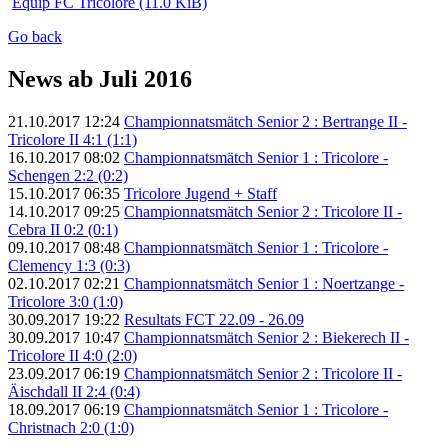
Equip FC Tricolore
(11.0 KiB)
Go back
News ab Juli 2016
21.10.2017 12:24
Championnatsmätch Senior 2 : Bertrange II -
Tricolore II 4:1 (1:1)
16.10.2017 08:02
Championnatsmätch Senior 1 : Tricolore -
Schengen 2:2 (0:2)
15.10.2017 06:35
Tricolore Jugend + Staff
14.10.2017 09:25
Championnatsmätch Senior 2 : Tricolore II -
Cebra II 0:2 (0:1)
09.10.2017 08:48
Championnatsmätch Senior 1 : Tricolore -
Clemency 1:3 (0:3)
02.10.2017 02:21
Championnatsmätch Senior 1 : Noertzange -
Tricolore 3:0 (1:0)
30.09.2017 19:22
Resultats FCT 22.09 - 26.09
30.09.2017 10:47
Championnatsmätch Senior 2 : Biekerech II -
Tricolore II 4:0 (2:0)
23.09.2017 06:19
Championnatsmätch Senior 2 : Tricolore II -
Äischdall II 2:4 (0:4)
18.09.2017 06:19
Championnatsmätch Senior 1 : Tricolore -
Christnach 2:0 (1:0)