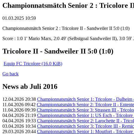
Championnatsmätch Senior 2 : Tricolore II 
01.03.2025 10:59
Championnatsmätch Senior 2 : Tricolore II - Sandweiler II 5:0 (1:0)
Score : 1:0 1' Mario Marx, 2:0 49' (Selbstgoal Sandweiler II), 3:0 59
Tricolore II - Sandweiler II 5:0 (1:0)
Equip FC Tricolore
(16.0 KiB)
Go back
News ab Juli 2016
12.04.2026 20:38
Championnatsmätch Senior 1: Tricolore - Dalheim 4
11.04.2026 09:42
Championnatsmätch Senior 2: Tricolore II - Entente 
11.04.2026 09:39
Championnatsmätch Senior 3: Strassen III - Tricolore
04.04.2026 21:19
Championnatsmätch Senior 1: US Esch - Tricolore 
04.04.2026 19:33
Championnatsmätch Senior 2: Larochette II - Tricolo
03.04.2026 10:34
Championnatsmätch Senior 3: Tricolore III - Remich
29.03.2026 20:44
Championnatsmätch Senior 1: Moutfort - Tricolore 