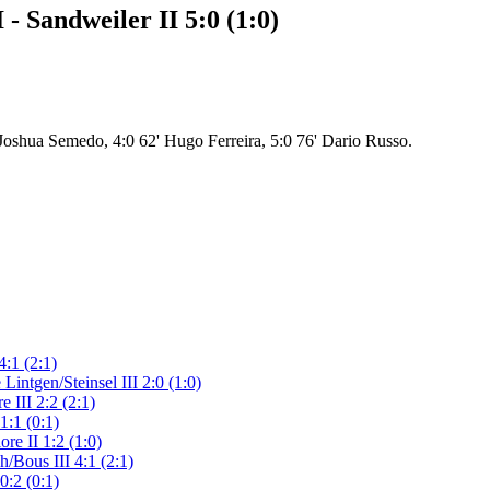
- Sandweiler II 5:0 (1:0)
' Joshua Semedo, 4:0 62' Hugo Ferreira, 5:0 76' Dario Russo.
:1 (2:1)
Lintgen/Steinsel III 2:0 (1:0)
 III 2:2 (2:1)
1:1 (0:1)
re II 1:2 (1:0)
/Bous III 4:1 (2:1)
0:2 (0:1)