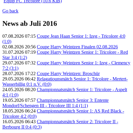
Equip FC Tricolore
(10.6 KiB)
Go back
News ab Juli 2016
07.08.2026 07:15
Coupe Jean Haan Senior 1: Izeg - Tricolore 4:0
(1:0)
02.08.2026 20:56
Coupe Harry Weintzen Finalen 02.08.2026
31.07.2026 07:19
Coupe Harry Weintzen Senior 1: Tricolore - Red
Star 3:4 (1:2)
29.07.2026 07:32
Coupe Harry Weintzen Senior 1: Izeg - Clemency
7:2 (3:1)
28.07.2026 17:22
Coupe Harry Weintzen: Broschür
29.05.2026 06:42
Relagatiounsmätch Senior 1: Tricolore - Mertert-
Wasserbillig 0:1 n.V. (0:0)
24.05.2026 08:20
Championnatsmätch Senior 1: Tricolore - Aspelt
4:1 (1:0)
19.05.2026 07:57
Championnatsmätch Senior 3: Entente
Mondorf/Schengen III - Tricolore III 1:4 (1:1)
18.05.2026 06:24
Championnatsmätch Senior 1: AS Red Black -
Tricolore 4:2 (0:0)
16.05.2026 06:43
Championnatsmätch Senior 2: Tricolore II -
Berbourg II 0:4 (0:3)