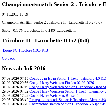
Championnatsmätch Senior 2 : Tricolore II 
04.11.2017 10:59
Championnatsmätch Senior 2 : Tricolore II - Larochette II 0:2 (0:0)
Score : 0:1 76' Larochette II, 0:2 90' Larochette II.
Tricolore II - Larochette II 0:2 (0:0)
Equip FC Tricolore
(10.5 KiB)
Go back
News ab Juli 2016
07.08.2026 07:15
Coupe Jean Haan Senior 1: Izeg - Tricolore 4:0 (1:
02.08.2026 20:56
Coupe Harry Weintzen Finalen 02.08.2026
31.07.2026 07:19
Coupe Harry Weintzen Senior 1: Tricolore - Red Sta
29.07.2026 07:32
Coupe Harry Weintzen Senior 1: Izeg - Clemency 7
28.07.2026 17:22
Coupe Harry Weintzen: Broschür
29.05.2026 06:42
Relagatiounsmätch Senior 1: Tricolore - Mertert-Was
24.05.2026 08:20
Championnatsmätch Senior 1: Tricolore - Aspelt 4:1