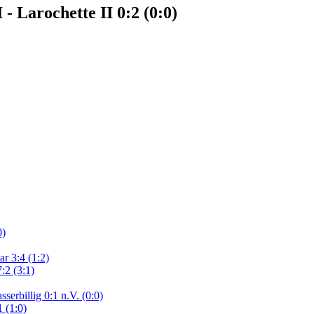
- Larochette II 0:2 (0:0)
0)
r 3:4 (1:2)
:2 (3:1)
serbillig 0:1 n.V. (0:0)
 (1:0)