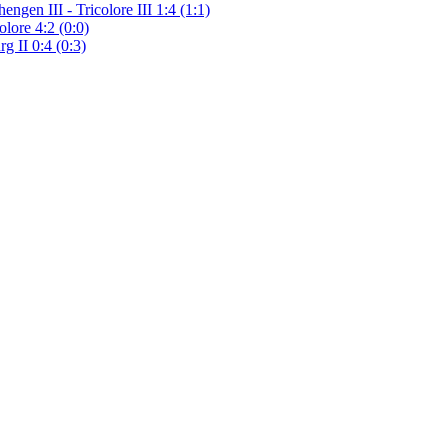
gen III - Tricolore III 1:4 (1:1)
lore 4:2 (0:0)
g II 0:4 (0:3)