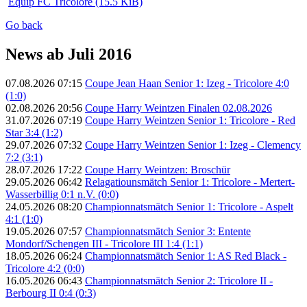
Equip FC Tricolore
(15.5 KiB)
Go back
News ab Juli 2016
07.08.2026 07:15
Coupe Jean Haan Senior 1: Izeg - Tricolore 4:0
(1:0)
02.08.2026 20:56
Coupe Harry Weintzen Finalen 02.08.2026
31.07.2026 07:19
Coupe Harry Weintzen Senior 1: Tricolore - Red
Star 3:4 (1:2)
29.07.2026 07:32
Coupe Harry Weintzen Senior 1: Izeg - Clemency
7:2 (3:1)
28.07.2026 17:22
Coupe Harry Weintzen: Broschür
29.05.2026 06:42
Relagatiounsmätch Senior 1: Tricolore - Mertert-
Wasserbillig 0:1 n.V. (0:0)
24.05.2026 08:20
Championnatsmätch Senior 1: Tricolore - Aspelt
4:1 (1:0)
19.05.2026 07:57
Championnatsmätch Senior 3: Entente
Mondorf/Schengen III - Tricolore III 1:4 (1:1)
18.05.2026 06:24
Championnatsmätch Senior 1: AS Red Black -
Tricolore 4:2 (0:0)
16.05.2026 06:43
Championnatsmätch Senior 2: Tricolore II -
Berbourg II 0:4 (0:3)