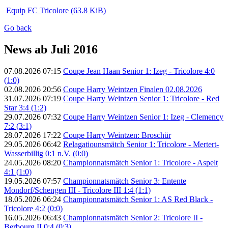
Equip FC Tricolore
(63.8 KiB)
Go back
News ab Juli 2016
07.08.2026 07:15
Coupe Jean Haan Senior 1: Izeg - Tricolore 4:0
(1:0)
02.08.2026 20:56
Coupe Harry Weintzen Finalen 02.08.2026
31.07.2026 07:19
Coupe Harry Weintzen Senior 1: Tricolore - Red
Star 3:4 (1:2)
29.07.2026 07:32
Coupe Harry Weintzen Senior 1: Izeg - Clemency
7:2 (3:1)
28.07.2026 17:22
Coupe Harry Weintzen: Broschür
29.05.2026 06:42
Relagatiounsmätch Senior 1: Tricolore - Mertert-
Wasserbillig 0:1 n.V. (0:0)
24.05.2026 08:20
Championnatsmätch Senior 1: Tricolore - Aspelt
4:1 (1:0)
19.05.2026 07:57
Championnatsmätch Senior 3: Entente
Mondorf/Schengen III - Tricolore III 1:4 (1:1)
18.05.2026 06:24
Championnatsmätch Senior 1: AS Red Black -
Tricolore 4:2 (0:0)
16.05.2026 06:43
Championnatsmätch Senior 2: Tricolore II -
Berbourg II 0:4 (0:3)