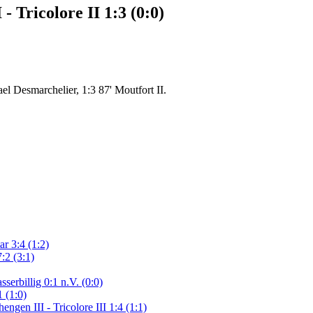
 Tricolore II 1:3 (0:0)
el Desmarchelier, 1:3 87' Moutfort II.
r 3:4 (1:2)
:2 (3:1)
serbillig 0:1 n.V. (0:0)
 (1:0)
gen III - Tricolore III 1:4 (1:1)