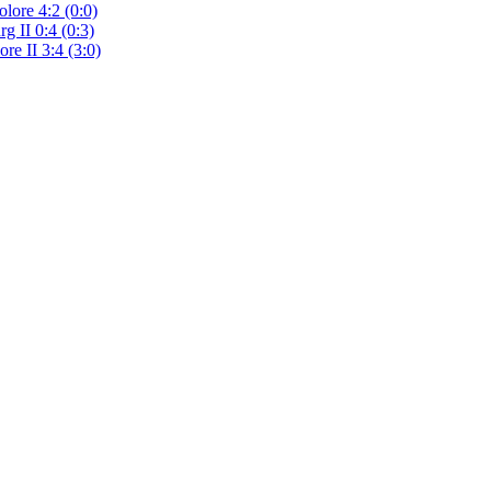
lore 4:2 (0:0)
g II 0:4 (0:3)
re II 3:4 (3:0)