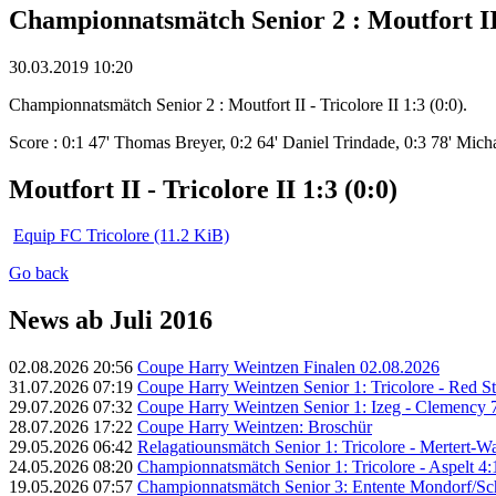
Championnatsmätch Senior 2 : Moutfort II -
30.03.2019 10:20
Championnatsmätch Senior 2 : Moutfort II - Tricolore II 1:3 (0:0).
Score : 0:1 47' Thomas Breyer, 0:2 64' Daniel Trindade, 0:3 78' Micha
Moutfort II - Tricolore II 1:3 (0:0)
Equip FC Tricolore
(11.2 KiB)
Go back
News ab Juli 2016
02.08.2026 20:56
Coupe Harry Weintzen Finalen 02.08.2026
31.07.2026 07:19
Coupe Harry Weintzen Senior 1: Tricolore - Red Sta
29.07.2026 07:32
Coupe Harry Weintzen Senior 1: Izeg - Clemency 7
28.07.2026 17:22
Coupe Harry Weintzen: Broschür
29.05.2026 06:42
Relagatiounsmätch Senior 1: Tricolore - Mertert-Was
24.05.2026 08:20
Championnatsmätch Senior 1: Tricolore - Aspelt 4:1
19.05.2026 07:57
Championnatsmätch Senior 3: Entente Mondorf/Schen