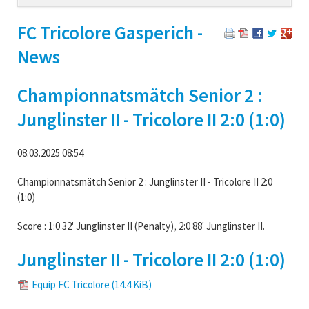
navigation
FC Tricolore Gasperich -
News
Championnatsmätch Senior 2 :
Junglinster II - Tricolore II 2:0 (1:0)
08.03.2025 08:54
Championnatsmätch Senior 2 : Junglinster II - Tricolore II 2:0
(1:0)
Score : 1:0 32' Junglinster II (Penalty), 2:0 88' Junglinster II.
Junglinster II - Tricolore II 2:0 (1:0)
Equip FC Tricolore
(14.4 KiB)