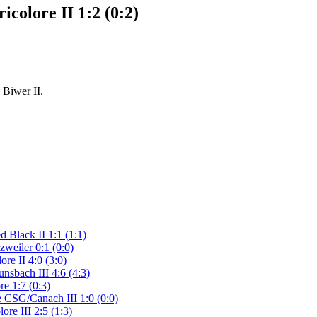
colore II 1:2 (0:2)
 Biwer II.
 Black II 1:1 (1:1)
weiler 0:1 (0:0)
ore II 4:0 (3:0)
nsbach III 4:6 (4:3)
e 1:7 (0:3)
e CSG/Canach III 1:0 (0:0)
ore III 2:5 (1:3)