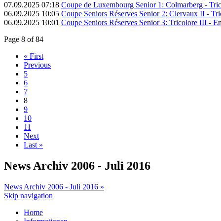
07.09.2025 07:18
Coupe de Luxembourg Senior 1: Colmarberg - Trico
06.09.2025 10:05
Coupe Seniors Réserves Senior 2: Clervaux II - Tric
06.09.2025 10:01
Coupe Seniors Réserves Senior 3: Tricolore III - E
Page 8 of 84
« First
Previous
5
6
7
8
9
10
11
Next
Last »
News Archiv 2006 - Juli 2016
News Archiv 2006 - Juli 2016 »
Skip navigation
Home