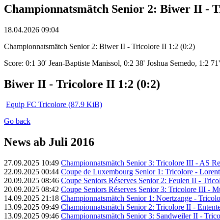
Championnatsmätch Senior 2: Biwer II - Tri
18.04.2026 09:04
Championnatsmätch Senior 2: Biwer II - Tricolore II 1:2 (0:2)
Score: 0:1 30' Jean-Baptiste Manissol, 0:2 38' Joshua Semedo, 1:2 71'
Biwer II - Tricolore II 1:2 (0:2)
Equip FC Tricolore
(87.9 KiB)
Go back
News ab Juli 2016
27.09.2025 10:49
Championnatsmätch Senior 3: Tricolore III - AS Red
22.09.2025 00:44
Coupe de Luxembourg Senior 1: Tricolore - Lorentz
20.09.2025 08:46
Coupe Seniors Réserves Senior 2: Feulen II - Tricol
20.09.2025 08:42
Coupe Seniors Réserves Senior 3: Tricolore III - Mu
14.09.2025 21:18
Championnatsmätch Senior 1: Noertzange - Tricolor
13.09.2025 09:49
Championnatsmätch Senior 2: Tricolore II - Entent
13.09.2025 09:46
Championnatsmätch Senior 3: Sandweiler II - Tricol