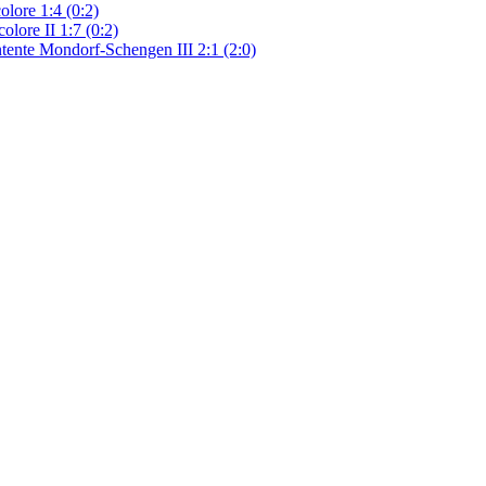
lore 1:4 (0:2)
olore II 1:7 (0:2)
ntente Mondorf-Schengen III 2:1 (2:0)