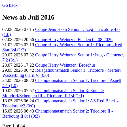
Go back
News ab Juli 2016
07.08.2026 07:15
Coupe Jean Haan Senior 1: Izeg - Tricolore 4:0
(1:0)
02.08.2026 20:56
Coupe Harry Weintzen Finalen 02.08.2026
31.07.2026 07:19
Coupe Harry Weintzen Senior 1: Tricolore - Red
Star 3:4 (1:2)
29.07.2026 07:32
Coupe Harry Weintzen Senior 1: Izeg - Clemency
7:2 (3:1)
28.07.2026 17:22
Coupe Harry Weintzen: Broschür
29.05.2026 06:42
Relagatiounsmätch Senior 1: Tricolore - Mertert-
Wasserbillig 0:1 n.V. (0:0)
24.05.2026 08:20
Championnatsmätch Senior 1: Tricolore - Aspelt
4:1 (1:0)
19.05.2026 07:57
Championnatsmätch Senior 3: Entente
Mondorf/Schengen III - Tricolore III 1:4 (1:1)
18.05.2026 06:24
Championnatsmätch Senior 1: AS Red Black -
Tricolore 4:2 (0:0)
16.05.2026 06:43
Championnatsmätch Senior 2: Tricolore II -
Berbourg II 0:4 (0:3)
Page 1 of 84