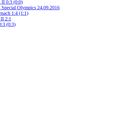
II 0:3 (0:0)
- Special Olympics 24.09.2016
nach 1:4 (1:1)
II 2:1
:3 (0:3)