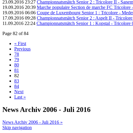
23.09.2016 23:27
Championnatsmätch Senior 2 : Tricolore II - Sanem 
19.09.2016 20:39
Marche populaire Section de marche FC Tricolore 
19.09.2016 06:06
Coupe de Luxembourg Senior 1 : Tricolore - Meder
17.09.2016 09:28
Championnatsmätch Senior 2 : Aspelt II - Tricolore 
11.09.2016 22:24
Championnatsmätch Senior 1 : Kopstal - Tricolore 0
Page 82 of 84
« First
Previous
78
79
80
81
82
83
84
Next
Last »
News Archiv 2006 - Juli 2016
News Archiv 2006 - Juli 2016 »
Skip navigation