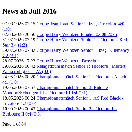
News ab Juli 2016
07.08.2026 07:15
Coupe Jean Haan Senior 1: Izeg - Tricolore 4:0
(1:0)
02.08.2026 20:56
Coupe Harry Weintzen Finalen 02.08.2026
31.07.2026 07:19
Coupe Harry Weintzen Senior 1: Tricolore - Red
Star 3:4 (1:2)
29.07.2026 07:32
Coupe Harry Weintzen Senior 1: Izeg - Clemency
7:2 (3:1)
28.07.2026 17:22
Coupe Harry Weintzen: Broschür
29.05.2026 06:42
Relagatiounsmätch Senior 1: Tricolore - Mertert-
Wasserbillig 0:1 n.V. (0:0)
24.05.2026 08:20
Championnatsmätch Senior 1: Tricolore - Aspelt
4:1 (1:0)
19.05.2026 07:57
Championnatsmätch Senior 3: Entente
Mondorf/Schengen III - Tricolore III 1:4 (1:1)
18.05.2026 06:24
Championnatsmätch Senior 1: AS Red Black -
Tricolore 4:2 (0:0)
16.05.2026 06:43
Championnatsmätch Senior 2: Tricolore II -
Berbourg II 0:4 (0:3)
Page 1 of 84