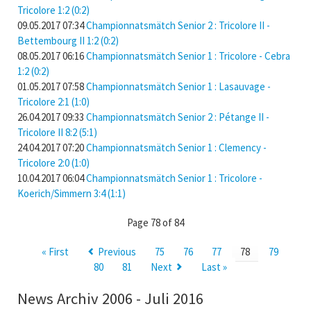
Tricolore 1:2 (0:2)
09.05.2017 07:34
Championnatsmätch Senior 2 : Tricolore II -
Bettembourg II 1:2 (0:2)
08.05.2017 06:16
Championnatsmätch Senior 1 : Tricolore - Cebra
1:2 (0:2)
01.05.2017 07:58
Championnatsmätch Senior 1 : Lasauvage -
Tricolore 2:1 (1:0)
26.04.2017 09:33
Championnatsmätch Senior 2 : Pétange II -
Tricolore II 8:2 (5:1)
24.04.2017 07:20
Championnatsmätch Senior 1 : Clemency -
Tricolore 2:0 (1:0)
10.04.2017 06:04
Championnatsmätch Senior 1 : Tricolore -
Koerich/Simmern 3:4 (1:1)
Page 78 of 84
« First
Previous
75
76
77
78
79
80
81
Next
Last »
News Archiv 2006 - Juli 2016