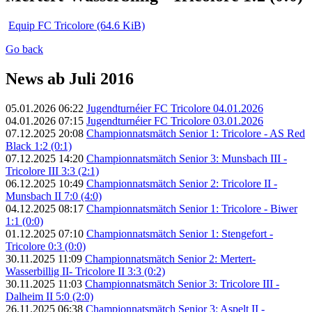
Equip FC Tricolore
(64.6 KiB)
Go back
News ab Juli 2016
05.01.2026 06:22
Jugendturnéier FC Tricolore 04.01.2026
04.01.2026 07:15
Jugendturnéier FC Tricolore 03.01.2026
07.12.2025 20:08
Championnatsmätch Senior 1: Tricolore - AS Red
Black 1:2 (0:1)
07.12.2025 14:20
Championnatsmätch Senior 3: Munsbach III -
Tricolore III 3:3 (2:1)
06.12.2025 10:49
Championnatsmätch Senior 2: Tricolore II -
Munsbach II 7:0 (4:0)
04.12.2025 08:17
Championnatsmätch Senior 1: Tricolore - Biwer
1:1 (0:0)
01.12.2025 07:10
Championnatsmätch Senior 1: Stengefort -
Tricolore 0:3 (0:0)
30.11.2025 11:09
Championnatsmätch Senior 2: Mertert-
Wasserbillig II- Tricolore II 3:3 (0:2)
30.11.2025 11:03
Championnatsmätch Senior 3: Tricolore III -
Dalheim II 5:0 (2:0)
26.11.2025 06:38
Championnatsmätch Senior 3: Aspelt II -