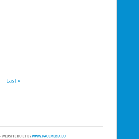
Last »
 WEBSITE BUILT BY
WWW.PAULMEDIA.LU