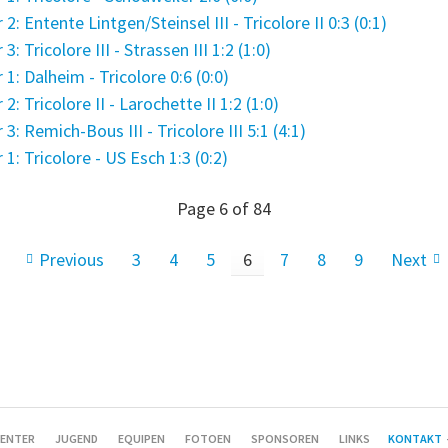
 Entente Lintgen/Steinsel III - Tricolore II 0:3 (0:1)
Tricolore III - Strassen III 1:2 (1:0)
: Dalheim - Tricolore 0:6 (0:0)
 Tricolore II - Larochette II 1:2 (1:0)
 Remich-Bous III - Tricolore III 5:1 (4:1)
: Tricolore - US Esch 1:3 (0:2)
Page 6 of 84
Previous
3
4
5
6
7
8
9
Next
ENTER
JUGEND
EQUIPEN
FOTOEN
SPONSOREN
LINKS
KONTAKT
-