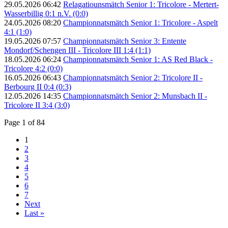
29.05.2026 06:42
Relagatiounsmätch Senior 1: Tricolore - Mertert-
Wasserbillig 0:1 n.V. (0:0)
24.05.2026 08:20
Championnatsmätch Senior 1: Tricolore - Aspelt
4:1 (1:0)
19.05.2026 07:57
Championnatsmätch Senior 3: Entente
Mondorf/Schengen III - Tricolore III 1:4 (1:1)
18.05.2026 06:24
Championnatsmätch Senior 1: AS Red Black -
Tricolore 4:2 (0:0)
16.05.2026 06:43
Championnatsmätch Senior 2: Tricolore II -
Berbourg II 0:4 (0:3)
12.05.2026 14:35
Championnatsmätch Senior 2: Munsbach II -
Tricolore II 3:4 (3:0)
Page 1 of 84
1
2
3
4
5
6
7
Next
Last »