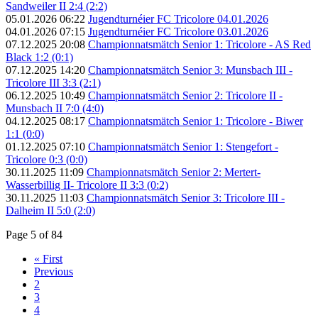
Sandweiler II 2:4 (2:2)
05.01.2026 06:22
Jugendturnéier FC Tricolore 04.01.2026
04.01.2026 07:15
Jugendturnéier FC Tricolore 03.01.2026
07.12.2025 20:08
Championnatsmätch Senior 1: Tricolore - AS Red
Black 1:2 (0:1)
07.12.2025 14:20
Championnatsmätch Senior 3: Munsbach III -
Tricolore III 3:3 (2:1)
06.12.2025 10:49
Championnatsmätch Senior 2: Tricolore II -
Munsbach II 7:0 (4:0)
04.12.2025 08:17
Championnatsmätch Senior 1: Tricolore - Biwer
1:1 (0:0)
01.12.2025 07:10
Championnatsmätch Senior 1: Stengefort -
Tricolore 0:3 (0:0)
30.11.2025 11:09
Championnatsmätch Senior 2: Mertert-
Wasserbillig II- Tricolore II 3:3 (0:2)
30.11.2025 11:03
Championnatsmätch Senior 3: Tricolore III -
Dalheim II 5:0 (2:0)
Page 5 of 84
« First
Previous
2
3
4