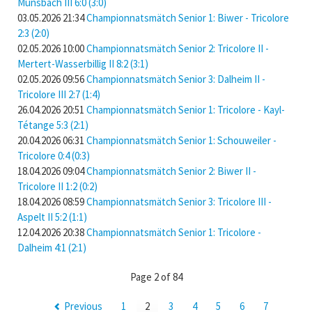
Munsbach III 6:0 (3:0)
03.05.2026 21:34
Championnatsmätch Senior 1: Biwer - Tricolore
2:3 (2:0)
02.05.2026 10:00
Championnatsmätch Senior 2: Tricolore II -
Mertert-Wasserbillig II 8:2 (3:1)
02.05.2026 09:56
Championnatsmätch Senior 3: Dalheim II -
Tricolore III 2:7 (1:4)
26.04.2026 20:51
Championnatsmätch Senior 1: Tricolore - Kayl-
Tétange 5:3 (2:1)
20.04.2026 06:31
Championnatsmätch Senior 1: Schouweiler -
Tricolore 0:4 (0:3)
18.04.2026 09:04
Championnatsmätch Senior 2: Biwer II -
Tricolore II 1:2 (0:2)
18.04.2026 08:59
Championnatsmätch Senior 3: Tricolore III -
Aspelt II 5:2 (1:1)
12.04.2026 20:38
Championnatsmätch Senior 1: Tricolore -
Dalheim 4:1 (2:1)
Page 2 of 84
Previous
1
2
3
4
5
6
7