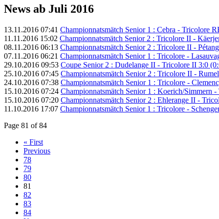
News ab Juli 2016
13.11.2016 07:41
Championnatsmätch Senior 1 : Cebra - Tricolore 
11.11.2016 15:02
Championnatsmätch Senior 2 : Tricolore II - Käerjen
08.11.2016 06:13
Championnatsmätch Senior 2 : Tricolore II - Pétang
07.11.2016 06:21
Championnatsmätch Senior 1 : Tricolore - Lasauvag
29.10.2016 09:53
Coupe Senior 2 : Dudelange II - Tricolore II 3:0 (0:
25.10.2016 07:45
Championnatsmätch Senior 2 : Tricolore II - Rumela
24.10.2016 07:38
Championnatsmätch Senior 1 : Tricolore - Clemency
15.10.2016 07:24
Championnatsmätch Senior 1 : Koerich/Simmern - T
15.10.2016 07:20
Championnatsmätch Senior 2 : Ehlerange II - Tricolo
11.10.2016 17:07
Championnatsmätch Senior 1 : Tricolore - Schengen
Page 81 of 84
« First
Previous
78
79
80
81
82
83
84