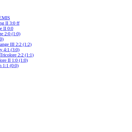
REMIS
g II 3:0 ff
e II 0:0
e 2:0 (1:0)
0)
nge III 2:2 (1:2)
 4:1 (3:0)
ricolore 2:2 (1:1)
re II 1:0 (1:0)
 1:1 (0:0)