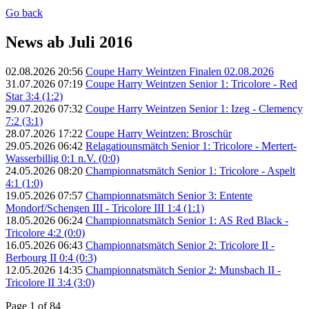
Go back
News ab Juli 2016
02.08.2026 20:56
Coupe Harry Weintzen Finalen 02.08.2026
31.07.2026 07:19
Coupe Harry Weintzen Senior 1: Tricolore - Red
Star 3:4 (1:2)
29.07.2026 07:32
Coupe Harry Weintzen Senior 1: Izeg - Clemency
7:2 (3:1)
28.07.2026 17:22
Coupe Harry Weintzen: Broschür
29.05.2026 06:42
Relagatiounsmätch Senior 1: Tricolore - Mertert-
Wasserbillig 0:1 n.V. (0:0)
24.05.2026 08:20
Championnatsmätch Senior 1: Tricolore - Aspelt
4:1 (1:0)
19.05.2026 07:57
Championnatsmätch Senior 3: Entente
Mondorf/Schengen III - Tricolore III 1:4 (1:1)
18.05.2026 06:24
Championnatsmätch Senior 1: AS Red Black -
Tricolore 4:2 (0:0)
16.05.2026 06:43
Championnatsmätch Senior 2: Tricolore II -
Berbourg II 0:4 (0:3)
12.05.2026 14:35
Championnatsmätch Senior 2: Munsbach II -
Tricolore II 3:4 (3:0)
Page 1 of 84