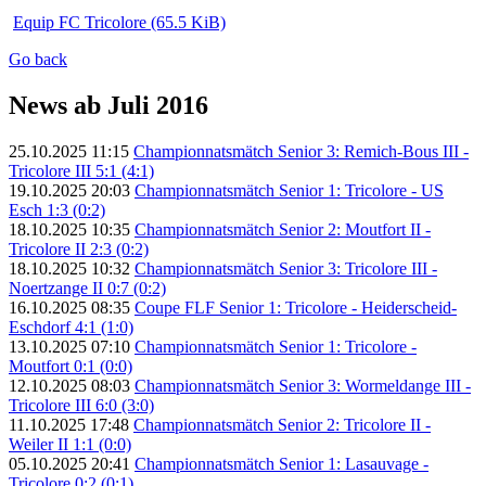
Equip FC Tricolore
(65.5 KiB)
Go back
News ab Juli 2016
25.10.2025 11:15
Championnatsmätch Senior 3: Remich-Bous III -
Tricolore III 5:1 (4:1)
19.10.2025 20:03
Championnatsmätch Senior 1: Tricolore - US
Esch 1:3 (0:2)
18.10.2025 10:35
Championnatsmätch Senior 2: Moutfort II -
Tricolore II 2:3 (0:2)
18.10.2025 10:32
Championnatsmätch Senior 3: Tricolore III -
Noertzange II 0:7 (0:2)
16.10.2025 08:35
Coupe FLF Senior 1: Tricolore - Heiderscheid-
Eschdorf 4:1 (1:0)
13.10.2025 07:10
Championnatsmätch Senior 1: Tricolore -
Moutfort 0:1 (0:0)
12.10.2025 08:03
Championnatsmätch Senior 3: Wormeldange III -
Tricolore III 6:0 (3:0)
11.10.2025 17:48
Championnatsmätch Senior 2: Tricolore II -
Weiler II 1:1 (0:0)
05.10.2025 20:41
Championnatsmätch Senior 1: Lasauvage -
Tricolore 0:2 (0:1)