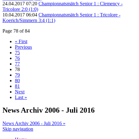
24.04.2017 07:20
Championnatsmätch Senior 1 : Clemency -
Tricolore 2:0 (1:0)
10.04.2017 06:04
Championnatsmätch Senior 1 : Tricolore -
Koerich/Simmern 3:4 (1:1)
Page 78 of 84
« First
Previous
75
76
77
78
79
80
81
Next
Last »
News Archiv 2006 - Juli 2016
News Archiv 2006 - Juli 2016 »
Skip navigation