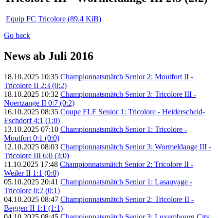
Equip FC Tricolore
(89.4 KiB)
Go back
News ab Juli 2016
18.10.2025 10:35
Championnatsmätch Senior 2: Moutfort II -
Tricolore II 2:3 (0:2)
18.10.2025 10:32
Championnatsmätch Senior 3: Tricolore III -
Noertzange II 0:7 (0:2)
16.10.2025 08:35
Coupe FLF Senior 1: Tricolore - Heiderscheid-
Eschdorf 4:1 (1:0)
13.10.2025 07:10
Championnatsmätch Senior 1: Tricolore -
Moutfort 0:1 (0:0)
12.10.2025 08:03
Championnatsmätch Senior 3: Wormeldange III -
Tricolore III 6:0 (3:0)
11.10.2025 17:48
Championnatsmätch Senior 2: Tricolore II -
Weiler II 1:1 (0:0)
05.10.2025 20:41
Championnatsmätch Senior 1: Lasauvage -
Tricolore 0:2 (0:1)
04.10.2025 08:47
Championnatsmätch Senior 2: Tricolore II -
Beggen II 1:1 (1:1)
04.10.2025 08:45
Championnatsmätch Senior 3: Luxembourg City