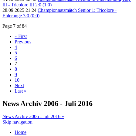
III - Tricolore III 2:0 (1:0)
28.09.2025 21:24
Championnatsmätch Senior 1: Tricolore -
Ehlerange 3:0 (0:0)
Page 7 of 84
« First
Previous
4
5
6
7
8
9
10
Next
Last »
News Archiv 2006 - Juli 2016
News Archiv 2006 - Juli 2016 »
Skip navigation
Home