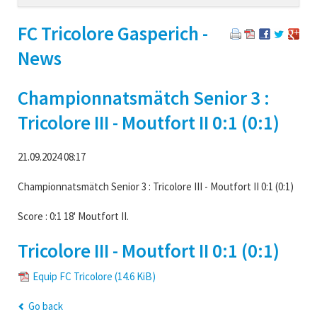
navigation
FC Tricolore Gasperich -
News
Championnatsmätch Senior 3 :
Tricolore III - Moutfort II 0:1 (0:1)
21.09.2024 08:17
Championnatsmätch Senior 3 : Tricolore III - Moutfort II 0:1 (0:1)
Score : 0:1 18' Moutfort II.
Tricolore III - Moutfort II 0:1 (0:1)
Equip FC Tricolore
(14.6 KiB)
Go back