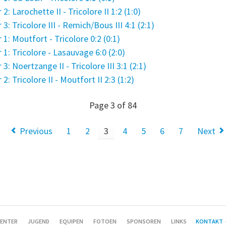
 Larochette II - Tricolore II 1:2 (1:0)
 Tricolore III - Remich/Bous III 4:1 (2:1)
: Moutfort - Tricolore 0:2 (0:1)
: Tricolore - Lasauvage 6:0 (2:0)
 Noertzange II - Tricolore III 3:1 (2:1)
 Tricolore II - Moutfort II 2:3 (1:2)
Page 3 of 84
Previous
1
2
3
4
5
6
7
Next
ENTER
JUGEND
EQUIPEN
FOTOEN
SPONSOREN
LINKS
KONTAKT
-