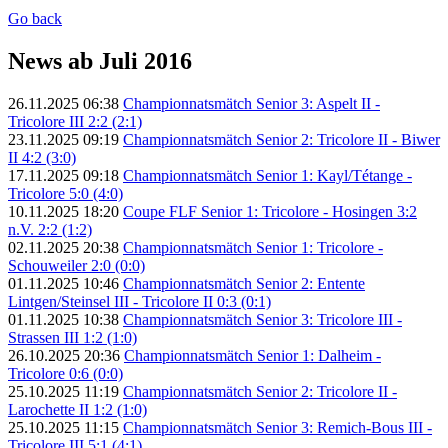
Go back
News ab Juli 2016
26.11.2025 06:38
Championnatsmätch Senior 3: Aspelt II -
Tricolore III 2:2 (2:1)
23.11.2025 09:19
Championnatsmätch Senior 2: Tricolore II - Biwer
II 4:2 (3:0)
17.11.2025 09:18
Championnatsmätch Senior 1: Kayl/Tétange -
Tricolore 5:0 (4:0)
10.11.2025 18:20
Coupe FLF Senior 1: Tricolore - Hosingen 3:2
n.V. 2:2 (1:2)
02.11.2025 20:38
Championnatsmätch Senior 1: Tricolore -
Schouweiler 2:0 (0:0)
01.11.2025 10:46
Championnatsmätch Senior 2: Entente
Lintgen/Steinsel III - Tricolore II 0:3 (0:1)
01.11.2025 10:38
Championnatsmätch Senior 3: Tricolore III -
Strassen III 1:2 (1:0)
26.10.2025 20:36
Championnatsmätch Senior 1: Dalheim -
Tricolore 0:6 (0:0)
25.10.2025 11:19
Championnatsmätch Senior 2: Tricolore II -
Larochette II 1:2 (1:0)
25.10.2025 11:15
Championnatsmätch Senior 3: Remich-Bous III -
Tricolore III 5:1 (4:1)