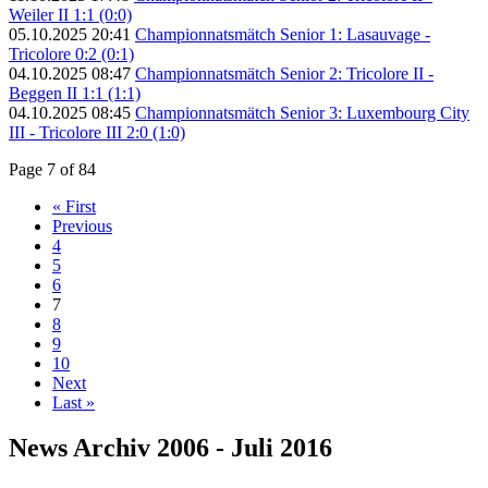
Weiler II 1:1 (0:0)
05.10.2025 20:41
Championnatsmätch Senior 1: Lasauvage -
Tricolore 0:2 (0:1)
04.10.2025 08:47
Championnatsmätch Senior 2: Tricolore II -
Beggen II 1:1 (1:1)
04.10.2025 08:45
Championnatsmätch Senior 3: Luxembourg City
III - Tricolore III 2:0 (1:0)
Page 7 of 84
« First
Previous
4
5
6
7
8
9
10
Next
Last »
News Archiv 2006 - Juli 2016