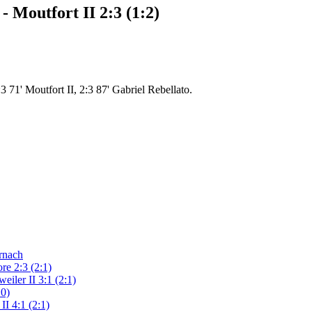
 Moutfort II 2:3 (1:2)
:3 71' Moutfort II, 2:3 87' Gabriel Rebellato.
rnach
re 2:3 (2:1)
eiler II 3:1 (2:1)
:0)
II 4:1 (2:1)