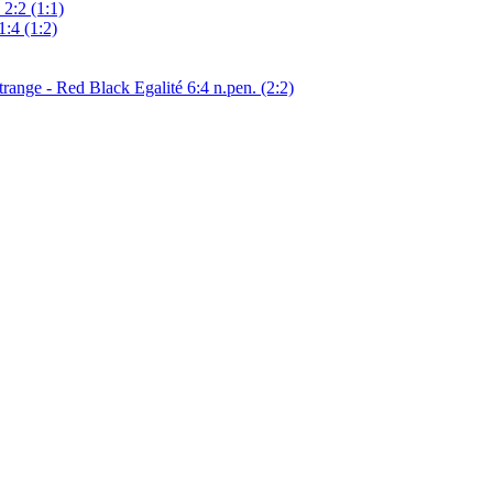
 2:2 (1:1)
1:4 (1:2)
nge - Red Black Egalité 6:4 n.pen. (2:2)