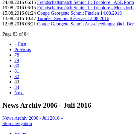
24.08.2016 06:15
Frëndschaftsmätch Senior 1 : Tricolore - ASL Porto
19.08.2016 06:15
Frëndschaftsmätch Senior 1 : Tricolore - Mensdorf 
15.08.2016 01:24
Coupe Georgette Schmit Finalen 14.08.2016
13.08.2016 10:47
Turnéier Seniors Réserves 12.08.2016
12.08.2016 06:21
Coupe Georgette Schmit Ausscheedungsmätch Bertra
Page 83 of 84
« First
Previous
78
79
80
81
82
83
84
Next
News Archiv 2006 - Juli 2016
News Archiv 2006 - Juli 2016 »
Skip navigation
Home