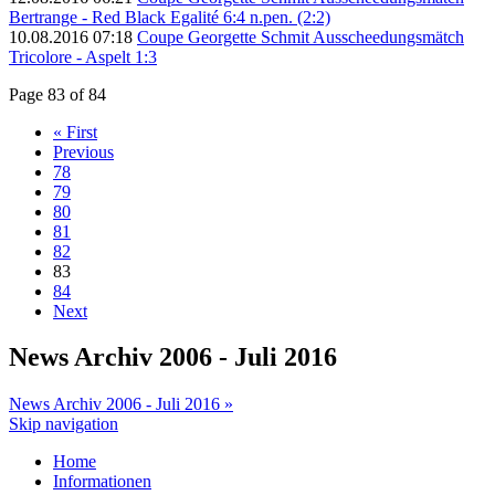
Bertrange - Red Black Egalité 6:4 n.pen. (2:2)
10.08.2016 07:18
Coupe Georgette Schmit Ausscheedungsmätch
Tricolore - Aspelt 1:3
Page 83 of 84
« First
Previous
78
79
80
81
82
83
84
Next
News Archiv 2006 - Juli 2016
News Archiv 2006 - Juli 2016 »
Skip navigation
Home
Informationen